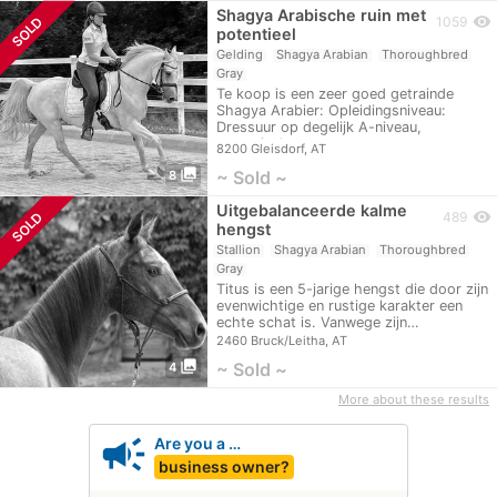
Shagya Arabische ruin met
visibility
SOLD
1059
potentieel
Gelding
Shagya Arabian
Thoroughbred
Gray
Te koop is een zeer goed getrainde
Shagya Arabier: Opleidingsniveau:
Dressuur op degelijk A-niveau,
potentieel…
8200 Gleisdorf, AT
photo_library
~ Sold ~
8
Uitgebalanceerde kalme
visibility
SOLD
489
hengst
Stallion
Shagya Arabian
Thoroughbred
Gray
Titus is een 5-jarige hengst die door zijn
evenwichtige en rustige karakter een
echte schat is. Vanwege zijn…
2460 Bruck/Leitha, AT
photo_library
~ Sold ~
4
More about these results
campaign
Are you a …
business owner?