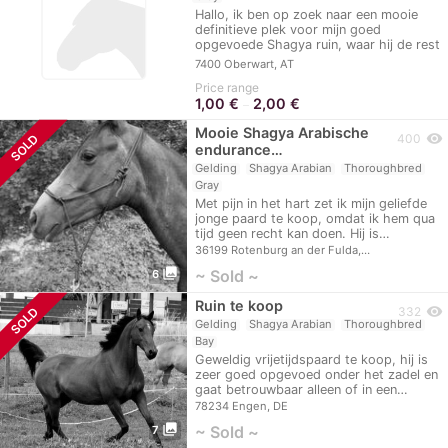
Hallo, ik ben op zoek naar een mooie
definitieve plek voor mijn goed
opgevoede Shagya ruin, waar hij de rest
van…
7400 Oberwart, AT
Price range
1,00
€
2,00
€
–
Mooie Shagya Arabische
visibility
SOLD
400
endurance…
Gelding
Shagya Arabian
Thoroughbred
Gray
Met pijn in het hart zet ik mijn geliefde
jonge paard te koop, omdat ik hem qua
tijd geen recht kan doen. Hij is…
36199 Rotenburg an der Fulda,…
photo_library
~ Sold ~
6
Ruin te koop
visibility
SOLD
332
Gelding
Shagya Arabian
Thoroughbred
Bay
Geweldig vrijetijdspaard te koop, hij is
zeer goed opgevoed onder het zadel en
gaat betrouwbaar alleen of in een…
78234 Engen, DE
photo_library
~ Sold ~
7