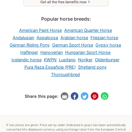
chevron_right
Get all the free benefits now
Popular horse breeds:
American Paint Horse
American Quarter Horse
Andalusian
Appaloosa
Arabian horse
Friesian horse
German Riding Pony
German Sport Horse
Gypsy horse
Haflinger
Hanoverian
Hungarian Sport Horse
Icelandic horse
KWPN
Lusitano
Noriker
Oldenburger
Pura Raza Española (PRE)
Shetland pony
Thoroughbred
Share this page:
If two prices are given: Price set by seller (indicated in gray) has been automatically
converted into displayed currency using exchange rates from the European Central