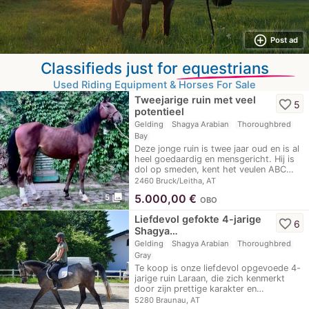
add_circle_outline
Post ad
Classifieds just for
equestrians
Used Riding Equipment & Horses For Sale
Tweejarige ruin met veel
favorite_border
5
potentieel
Gelding
Shagya Arabian
Thoroughbred
Bay
Deze jonge ruin is twee jaar oud en is al
heel goedaardig en mensgericht. Hij is
dol op smeden, kent het veulen ABC…
2460 Bruck/Leitha, AT
photo_library
5.000,00
€
5
OBO
Liefdevol gefokte 4-jarige
favorite_border
6
Shagya…
Gelding
Shagya Arabian
Thoroughbred
Gray
Te koop is onze liefdevol opgevoede 4-
jarige ruin Laraan, die zich kenmerkt
door zijn prettige karakter en…
5280 Braunau, AT