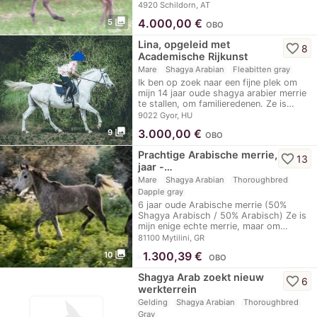
het…
4920 Schildorn, AT
photo_library
4.000,00
€
5
OBO
Lina, opgeleid met
favorite_border
8
Academische Rijkunst
Mare
Shagya Arabian
Fleabitten gray
Ik ben op zoek naar een fijne plek om
mijn 14 jaar oude shagya arabier merrie
te stallen, om familieredenen. Ze is…
9022 Gyor, HU
photo_library
3.000,00
€
9
OBO
Prachtige Arabische merrie, 6
favorite_border
13
jaar -…
Mare
Shagya Arabian
Thoroughbred
Dapple gray
6 jaar oude Arabische merrie (50%
Shagya Arabisch / 50% Arabisch) Ze is
mijn enige echte merrie, maar om…
81100 Mytilini, GR
photo_library
≈
1.300,39 €
10
OBO
Shagya Arab zoekt nieuw
favorite_border
6
werkterrein
Gelding
Shagya Arabian
Thoroughbred
Gray