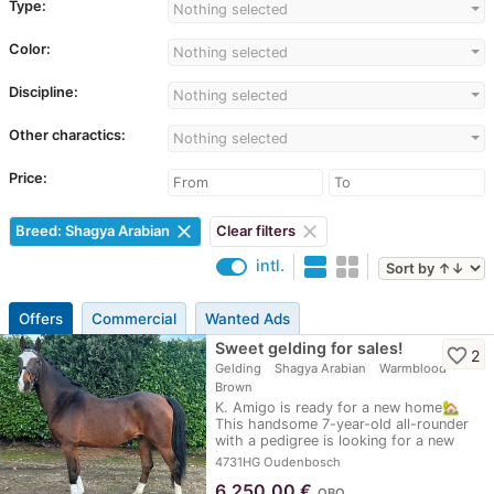
Type:
Nothing selected
Color:
Nothing selected
Discipline:
Nothing selected
Other charactics:
Nothing selected
Price:
clear
clear
Breed: Shagya Arabian
Clear filters
intl.
Offers
Commercial
Wanted Ads
Sweet gelding for sales!
favorite_border
2
Gelding
Shagya Arabian
Warmblood
Brown
K. Amigo is ready for a new home🏡
This handsome 7-year-old all-rounder
with a pedigree is looking for a new
home…
4731HG Oudenbosch
6.250,00
€
OBO