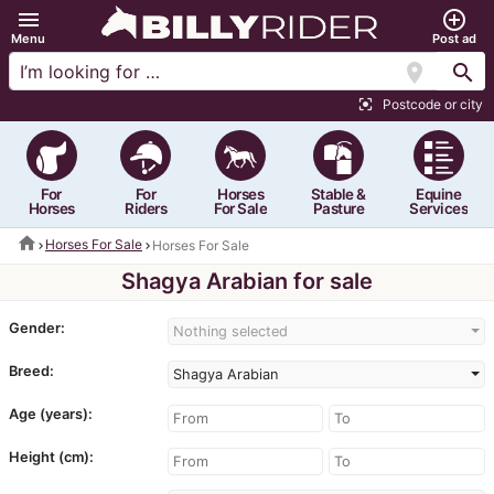
menu
add_circle_outline
Menu
Post ad
location_on
search
Postcode or city
center_focus_strong
For
For
Horses
Stable &
Equine
Horses
Riders
For Sale
Pasture
Services
home
Horses For Sale
Horses For Sale
Shagya Arabian for sale
Gender:
Nothing selected
Breed:
Shagya Arabian
Age (years):
Height (cm):