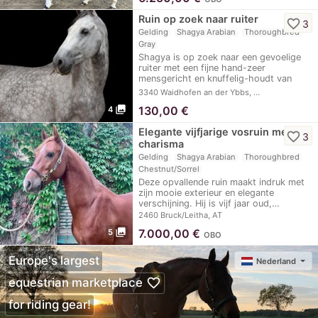
Ruin op zoek naar ruiter
favorite_border
3
Gelding
Shagya Arabian
Thoroughbred
Gray
Shagya is op zoek naar een gevoelige
ruiter met een fijne hand-zeer
mensgericht en knuffelig-houdt van
grondwerk,…
3340 Waidhofen an der Ybbs, …
photo_library
130,00
€
4
Elegante vijfjarige vosruin met
favorite_border
3
charisma
Gelding
Shagya Arabian
Thoroughbred
Chestnut/Sorrel
Deze opvallende ruin maakt indruk met
zijn mooie exterieur en elegante
verschijning. Hij is vijf jaar oud,…
2460 Bruck/Leitha, AT
photo_library
7.000,00
€
5
OBO
Europe's largest
Nederland
favorite_border
equestrian marketplace
for riding gear!