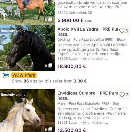
gezinssituatie zijn we op zoek naar een
nieuw thuis voor onze 14-jarige PRE-
merrie…
85290 Geisenfeld, DE
photo_library
5.900,00
€
5
OBO
Apolo XVII La Yedra - PRE Pura
favorite_border
6
Recently online
Raza…
Gelding
Pura Raza Española (PRE)
Black
Namens een klant: Apolo XVII La Yedra
is een prachtige zwarte Pura Raza
Española ruin. Hij heeft een heerlijk…
85395 Bayern - Attenkirchen, …
photo_library
18.900,00
€
9
WOW Pferd
Show
85
ads by this seller from
3,00 €
Envidiosa Cumbre - PRE Pura
favorite_border
2
Recently online
Raza…
Mare
Pura Raza Española (PRE)
Gray
Namens een klant: Envidiosa Cumbre is
een elegante, grootramige PRE-merrie
die in sporttype staat en veel…
85395 Bayern - Attenkirchen, …
photo_library
13.500,00
€
9