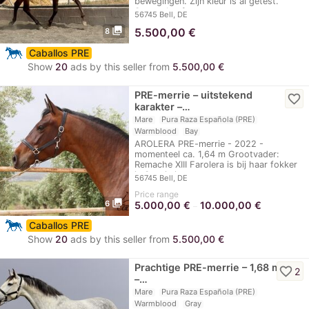
bewegingen. Zijn kleur is al getest.
Sereno heeft een…
56745 Bell, DE
photo_library
5.500,00
€
8
Caballos PRE
Show
20
ads by this seller from
5.500,00 €
PRE-merrie – uitstekend
favorite_border
karakter –…
Mare
Pura Raza Española (PRE)
Warmblood
Bay
AROLERA PRE-merrie - 2022 -
momenteel ca. 1,64 m Grootvader:
Remache XIII Farolera is bij haar fokker
in Spanje in…
56745 Bell, DE
Price range
photo_library
6
5.000,00
€
10.000,00
€
–
Caballos PRE
Show
20
ads by this seller from
5.500,00 €
Prachtige PRE-merrie – 1,68 m
favorite_border
2
–…
Mare
Pura Raza Española (PRE)
Warmblood
Gray