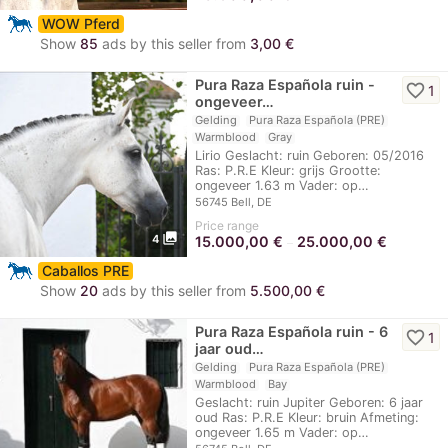
WOW Pferd
Show
85
ads by this seller from
3,00 €
Pura Raza Española ruin -
favorite_border
1
ongeveer…
Gelding
Pura Raza Española (PRE)
Warmblood
Gray
Lirio Geslacht: ruin Geboren: 05/2016
Ras: P.R.E Kleur: grijs Grootte:
ongeveer 1.63 m Vader: op…
56745 Bell, DE
Price range
photo_library
4
15.000,00
€
25.000,00
€
–
Caballos PRE
Show
20
ads by this seller from
5.500,00 €
Pura Raza Española ruin - 6
favorite_border
1
jaar oud…
Gelding
Pura Raza Española (PRE)
Warmblood
Bay
Geslacht: ruin Jupiter Geboren: 6 jaar
oud Ras: P.R.E Kleur: bruin Afmeting:
ongeveer 1.65 m Vader: op…