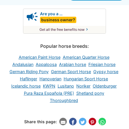
campaign
Are you a …
business owner?
chevron_right
Get all the free benefits now
Popular horse breeds:
American Paint Horse
American Quarter Horse
Andalusian
Appaloosa
Arabian horse
Friesian horse
German Riding Pony
German Sport Horse
Gypsy horse
Haflinger
Hanoverian
Hungarian Sport Horse
Icelandic horse
KWPN
Lusitano
Noriker
Oldenburger
Pura Raza Española (PRE)
Shetland pony
Thoroughbred
Share this page: