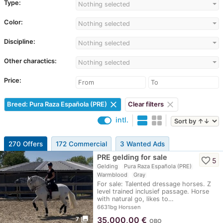
Type:
Nothing selected
Color:
Nothing selected
Discipline:
Nothing selected
Other charactics:
Nothing selected
Price:
clear
clear
Breed: Pura Raza Española (PRE)
Clear filters
intl.
270 Offers
172 Commercial
3 Wanted Ads
PRE gelding for sale
favorite_border
5
Gelding
Pura Raza Española (PRE)
Warmblood
Gray
For sale: Talented dressage horses. Z
level trained inclusief passage. Horse
with natural go, likes to…
6631bg Horssen
photo_library
35.000,00
€
7
OBO