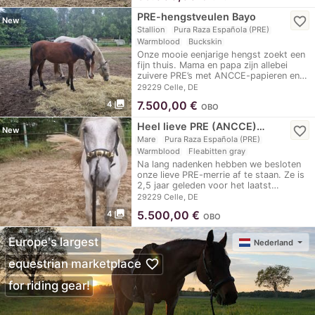
PRE-hengstveulen Bayo
favorite_border
New
Stallion
Pura Raza Española (PRE)
Warmblood
Buckskin
Onze mooie eenjarige hengst zoekt een
fijn thuis. Mama en papa zijn allebei
zuivere PRE’s met ANCCE-papieren en…
29229 Celle, DE
photo_library
7.500,00
€
4
OBO
Heel lieve PRE (ANCCE)…
favorite_border
New
Mare
Pura Raza Española (PRE)
Warmblood
Fleabitten gray
Na lang nadenken hebben we besloten
onze lieve PRE-merrie af te staan. Ze is
2,5 jaar geleden voor het laatst…
29229 Celle, DE
photo_library
5.500,00
€
4
OBO
Europe's largest
Nederland
favorite_border
equestrian marketplace
for riding gear!