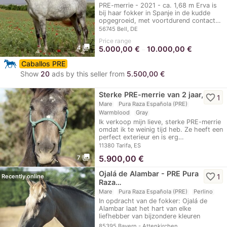
PRE-merrie - 2021 - ca. 1,68 m Erva is
bij haar fokker in Spanje in de kudde
opgegroeid, met voortdurend contact…
56745 Bell, DE
Price range
photo_library
4
5.000,00
€
10.000,00
€
–
Caballos PRE
Show
20
ads by this seller from
5.500,00 €
Sterke PRE-merrie van 2 jaar,…
favorite_border
1
Mare
Pura Raza Española (PRE)
Warmblood
Gray
Ik verkoop mijn lieve, sterke PRE-merrie
omdat ik te weinig tijd heb. Ze heeft een
perfect exterieur en is erg…
11380 Tarifa, ES
photo_library
5.900,00
€
7
Ojalá de Alambar - PRE Pura
favorite_border
1
Recently online
Raza…
Mare
Pura Raza Española (PRE)
Perlino
In opdracht van de fokker: Ojalá de
Alambar laat het hart van elke
liefhebber van bijzondere kleuren
sneller…
85395 Bayern - Attenkirchen, …