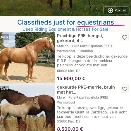
add_circle_outline
Post ad
Classifieds just for
equestrians
Used Riding Equipment & Horses For Sale
Prachtige PRE-hengst,
favorite_border
New
gekeurd, 4…
Stallion
Pura Raza Española (PRE)
Warmblood
Palomino
Te koop is deze beeldschone, gekeurde
P.R.E.-hengst in de droomkleur
palomino chocolate met een
adembenemende,…
55606 Kirn, DE
15.900,00
€
gekeurde PRE-merrie, bruin
favorite_border
New
met het…
Mare
Pura Raza Española (PRE)
Warmblood
Te koop is onze geweldige, gekeurde
fokmerrie Quintilla Carthago. Ze is acht
jaar oud, heeft een stokmaat van…
55606 Kirn, DE
8.500,00
€