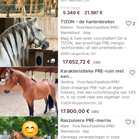
9517 Mettlen, CH
Price range
photo_library
6
5.349 €
21.397 €
≈
–
TIZON – de hartenbreker
favorite_border
2
Stallion
Pura Raza Española (PRE)
Warmblood
Gray
Mag ik hem even voorstellen? Dit is
TIZON, een prachtige PRE-hengst,
rechtstreeks uit een prentenboek –
een…
4900 Langenthal, CH
photo_library
≈
17.652,72 €
4
OBO
Karakteristieke PRE-ruin met
favorite_border
een…
Gelding
Pura Raza Española (PRE)
Deze driejarige PRE-ruin uit eigen
fokkerij, met een schofthoogte van 1,65
m, is op zoek naar een eigenaar voor
een…
53809 Ruppichteroth, DE
photo_library
17.900,00
€
7
OBO
Raszuivere PRE-merrie
favorite_border
3
Mare
Pura Raza Española (PRE)
Warmblood
Bay
Vanwege veranderingen in onze