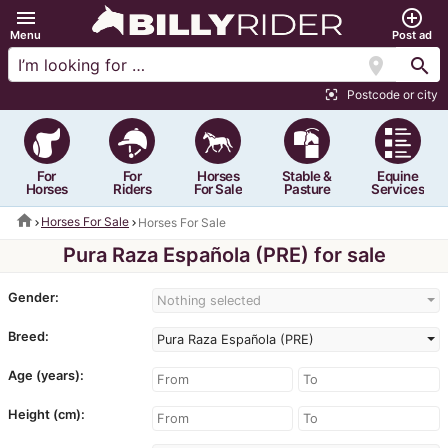
menu
add_circle_outline
Menu
Post ad
location_on
search
Postcode or city
center_focus_strong
For
For
Horses
Stable &
Equine
Horses
Riders
For Sale
Pasture
Services
home
Horses For Sale
Horses For Sale
Pura Raza Española (PRE) for sale
Gender:
Nothing selected
Breed:
Pura Raza Española (PRE)
Age (years):
Height (cm):