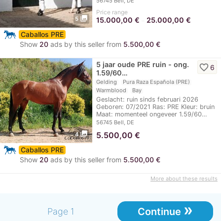
56745 Bell, DE
Price range
photo_library
5
15.000,00
€
25.000,00
€
–
Caballos PRE
Show
20
ads by this seller from
5.500,00 €
5 jaar oude PRE ruin - ong.
favorite_border
6
1.59/60…
Gelding
Pura Raza Española (PRE)
Warmblood
Bay
Geslacht: ruin sinds februari 2026
Geboren: 07/2021 Ras: PRE Kleur: bruin
Maat: momenteel ongeveer 1.59/60…
56745 Bell, DE
photo_library
5.500,00
€
4
Caballos PRE
Show
20
ads by this seller from
5.500,00 €
More about these results
»
Continue
Page 1