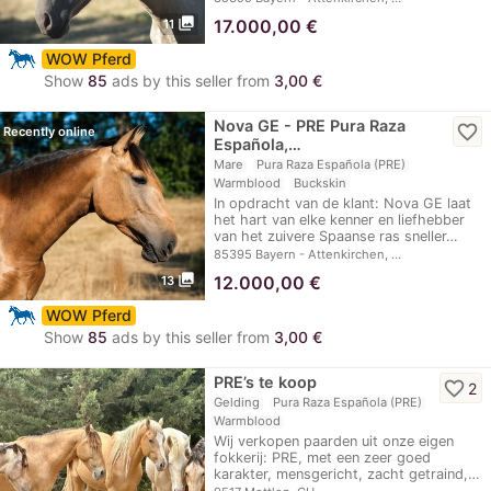
photo_library
17.000,00
€
11
WOW Pferd
Show
85
ads by this seller from
3,00 €
Nova GE - PRE Pura Raza
favorite_border
Recently online
Española,…
Mare
Pura Raza Española (PRE)
Warmblood
Buckskin
In opdracht van de klant: Nova GE laat
het hart van elke kenner en liefhebber
van het zuivere Spaanse ras sneller…
85395 Bayern - Attenkirchen, …
photo_library
12.000,00
€
13
WOW Pferd
Show
85
ads by this seller from
3,00 €
PRE’s te koop
favorite_border
2
Gelding
Pura Raza Española (PRE)
Warmblood
Wij verkopen paarden uit onze eigen
fokkerij: PRE, met een zeer goed
karakter, mensgericht, zacht getraind,…