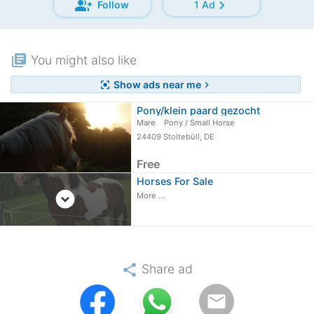
group_add
chevron_right
Follow
1 Ad
library_books
You might also like
Show ads near me
center_focus_strong
chevron_right
Pony/klein paard gezocht
Mare
Pony / Small Horse
24409 Stoltebüll, DE
Free
Horses For Sale
expand_circle_down
More ...
share
Share ad
email