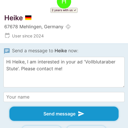
H
2 years with us
Heike
directions
67678 Mehlingen, Germany
edit_calendar
User since 2024
chat
Send a message to
Heike
now:
send
Send message