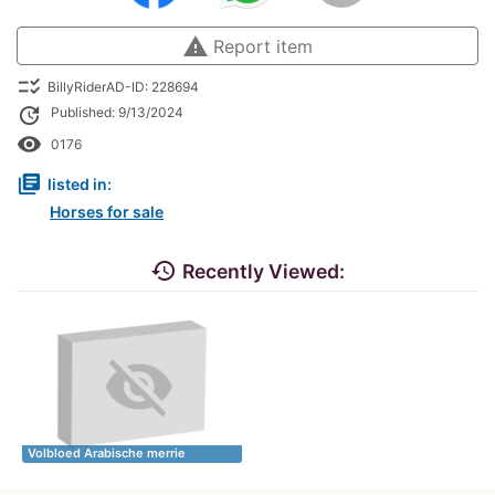
warning
Report item
checklist_rtl
BillyRiderAD-ID: 228694
update
Published: 9/13/2024
remove_red_eye
0176
library_books
listed in:
Horses for sale
history
Recently Viewed:
Volbloed Arabische merrie