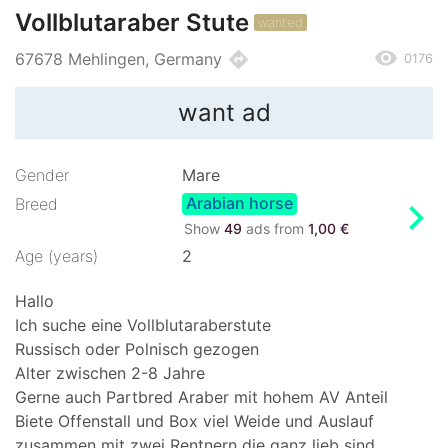
Vollblutaraber Stute
wanted
remove_red_eye
directions
67678 Mehlingen, Germany
0176
want ad
Gender
Mare
Arabian horse
chevron_right
Breed
Show
49
ads from
1,00 €
Age (years)
2
Hallo
Ich suche eine Vollblutaraberstute
Russisch oder Polnisch gezogen
Alter zwischen 2-8 Jahre
Gerne auch Partbred Araber mit hohem AV Anteil
Biete Offenstall und Box viel Weide und Auslauf
zusammen mit zwei Rentnern die ganz lieb sind