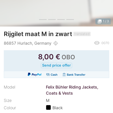
photo_library
1
/ 3
Rijgilet maat M in zwart
translated
remove_red_eye
directions
86857 Hurlach, Germany
0070
8,00
€
OBO
Send price offer
payments
account_balance
Cash
Bank Transfer
Model
Felix Bühler Riding Jackets,
Coats & Vests
Size
M
Colour
Black