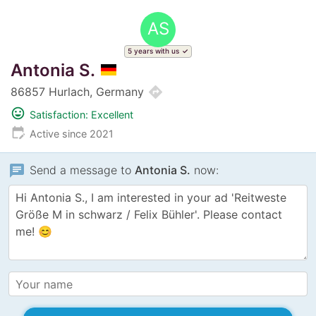
AS
5 years with us
Antonia S.
directions
86857 Hurlach, Germany
mood
Satisfaction: Excellent
edit_calendar
Active since 2021
chat
Send a message to
Antonia S.
now: