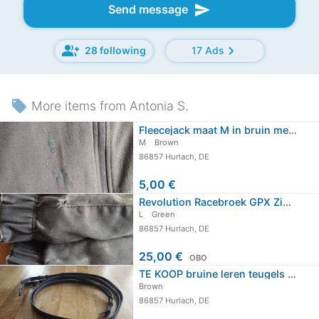
send
Send message
group_add
chevron_right
28 following
17 Ads
local_offer
More items from Antonia S.
Fleecejack maat M in bruin met capuchon
M
Brown
86857 Hurlach, DE
5,00 €
Revolution Racebroek GPX Zip-Off…
L
Green
86857 Hurlach, DE
25,00 €
OBO
TE KOOP bruine leren teugels Split…
Brown
86857 Hurlach, DE