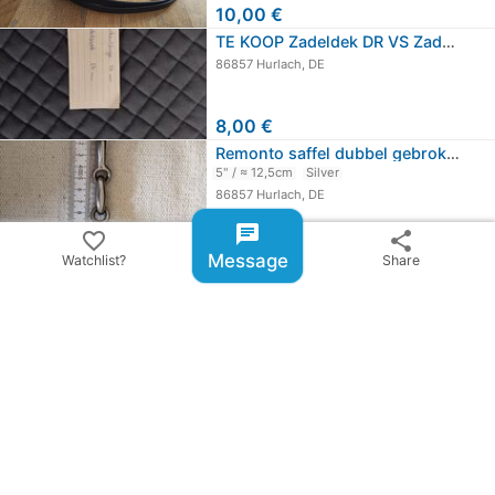
10,00 €
TE KOOP Zadeldek DR VS Zadeldek VS…
86857 Hurlach, DE
8,00 €
Remonto saffel dubbel gebroken 12,5cm
5" / ≈ 12,5cm
Silver
86857 Hurlach, DE
chat
21,00 €
favorite_border
share
OBO
Message
Watchlist?
Share
chevron_right
All ads from Antonia S.
share
Share ad
email
warning
Report item
checklist_rtl
BillyRiderAD-ID: 231198