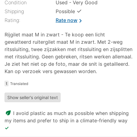
Condition
Used - Very Good
✓
Shipping
Possible
Rating:
Rate now
chevron_right
Rijgilet maat M in zwart - Te koop een licht
gewatteerd ruitergilet maat M in zwart. Met 2-weg
ritssluiting, twee zijzakken met ritssluiting en zijsplitten
met ritssluiting. Geen gebreken, ritsen werken allemaal.
Je ziet het niet op de foto, maar de snit is getailleerd.
Kan op verzoek vers gewassen worden.
t
Translated
Show seller's original text
eco
I avoid plastic as much as possible when shipping
my items and prefer to ship in a climate-friendly way
✓