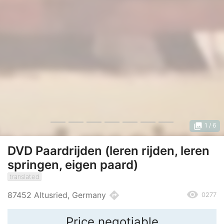
photo_library
1
/ 6
DVD Paardrijden (leren rijden, leren
springen, eigen paard)
translated
remove_red_eye
directions
87452 Altusried, Germany
0277
Price negotiable