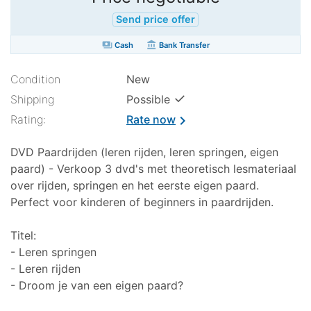
Send price offer
payments
account_balance
Cash
Bank Transfer
Condition
New
✓
Shipping
Possible
Rating:
Rate now
chevron_right
DVD Paardrijden (leren rijden, leren springen, eigen
paard) - Verkoop 3 dvd's met theoretisch lesmateriaal
over rijden, springen en het eerste eigen paard.
Perfect voor kinderen of beginners in paardrijden.
Titel:
- Leren springen
- Leren rijden
- Droom je van een eigen paard?