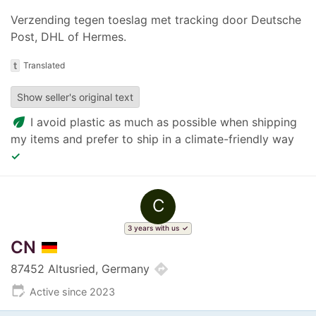
Verzending tegen toeslag met tracking door Deutsche
Post, DHL of Hermes.
t
Translated
Show seller's original text
eco
I avoid plastic as much as possible when shipping
my items and prefer to ship in a climate-friendly way
✓
C
3 years with us
CN
directions
87452 Altusried, Germany
edit_calendar
Active since 2023