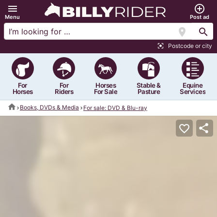
menu
add_circle_outline
Menu
Post ad
location_on
search
Postcode or city
center_focus_strong
For
For
Horses
Stable &
Equine
Horses
Riders
For Sale
Pasture
Services
home
Books, DVDs & Media
For sale: DVD & Blu-ray
share
favorite_border