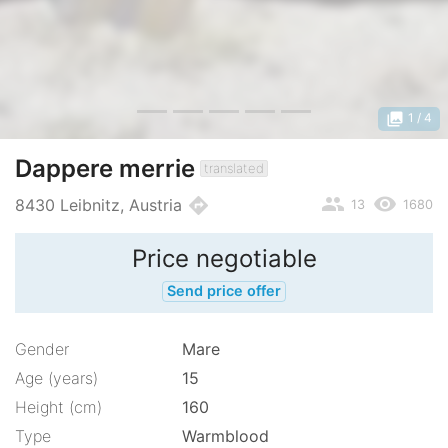
photo_library
1
/ 4
Dappere merrie
translated
people
remove_red_eye
directions
8430 Leibnitz, Austria
13
1680
Price negotiable
Send price offer
Gender
Mare
Age (years)
15
Height (cm)
160
Type
Warmblood