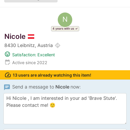
N
4 years with us
Nicole
directions
8430 Leibnitz, Austria
mood
Satisfaction: Excellent
edit_calendar
Active since 2022
speed
13 users are already watching this item!
chat
Send a message to
Nicole
now: