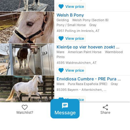
favorite
View price
Welsh B Pony
Gelding
Welsh Pony (Section B)
Pony / Small Horse
Gray
4951 Polling im Innkreis, AT
favorite
View price
Kleintje op vier hoeven zoekt een…
Mare
American Paint Horse
Warmblood
Pinto
4595 Waldneukirchen, AT
favorite
View price
Envidiosa Cumbre - PRE Pura Raza…
Mare
Pura Raza Española (PRE)
Gray
85395 Bayern - Attenkirchen, …
favorite
View price
chat
favorite_border
share
Horses For Sale
Message
Watchlist?
Share
expand_circle_down
More ...