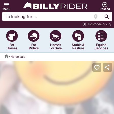
menu
add_circle_outline
Menu
Post ad
location_on
search
Postcode or city
center_focus_strong
For
For
Horses
Stable &
Equine
Horses
Riders
For Sale
Pasture
Services
home
Horse sale
share
favorite_border