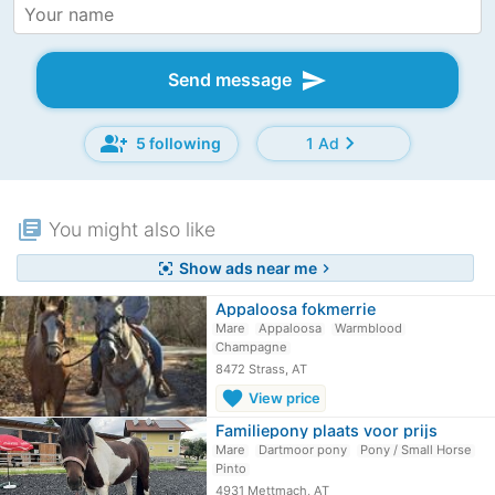
send
Send message
group_add
chevron_right
5 following
1 Ad
library_books
You might also like
Show ads near me
center_focus_strong
chevron_right
Appaloosa fokmerrie
Mare
Appaloosa
Warmblood
Champagne
8472 Strass, AT
favorite
View price
Familiepony plaats voor prijs
Mare
Dartmoor pony
Pony / Small Horse
Pinto
4931 Mettmach, AT