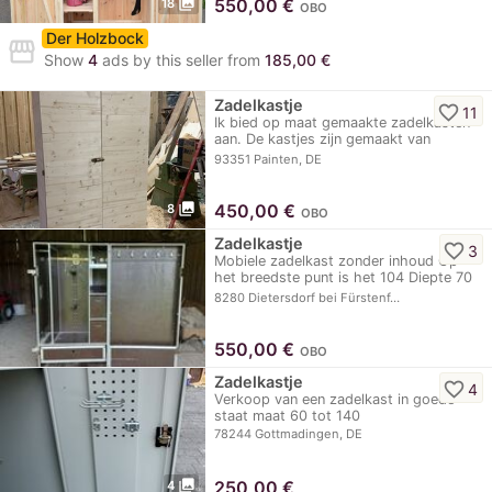
photo_library
550,00
€
18
OBO
Der Holzbock
storefront
Show
4
ads by this seller from
185,00 €
Zadelkastje
favorite_border
11
Ik bied op maat gemaakte zadelkasten
aan. De kastjes zijn gemaakt van
massief houten…
93351 Painten, DE
photo_library
450,00
€
8
OBO
Zadelkastje
favorite_border
3
Mobiele zadelkast zonder inhoud Op
het breedste punt is het 104 Diepte 70
en…
8280 Dietersdorf bei Fürstenf…
550,00
€
OBO
Zadelkastje
favorite_border
4
Verkoop van een zadelkast in goede
staat maat 60 tot 140
78244 Gottmadingen, DE
photo_library
250,00
€
4