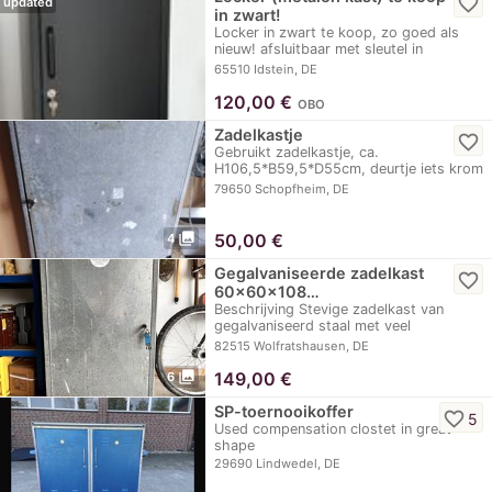
favorite_border
updated
in zwart!
Locker in zwart te koop, zo goed als
nieuw! afsluitbaar met sleutel in
hoogte…
65510 Idstein, DE
120,00
€
OBO
Zadelkastje
favorite_border
Gebruikt zadelkastje, ca.
H106,5*B59,5*D55cm, deurtje iets krom
maar werkt, nieuw slot…
79650 Schopfheim, DE
photo_library
50,00
€
4
Gegalvaniseerde zadelkast
favorite_border
60x60x108…
Beschrijving Stevige zadelkast van
gegalvaniseerd staal met veel
opbergruimte voor…
82515 Wolfratshausen, DE
photo_library
149,00
€
6
SP-toernooikoffer
favorite_border
5
Used compensation clostet in great
shape
29690 Lindwedel, DE