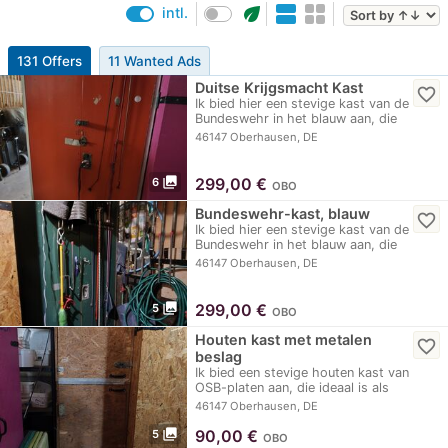
eco
intl.
131 Offers
11 Wanted Ads
Duitse Krijgsmacht Kast
favorite_border
Ik bied hier een stevige kast van de
Bundeswehr in het blauw aan, die
uitstekend…
46147 Oberhausen, DE
photo_library
299,00
€
6
OBO
Bundeswehr-kast, blauw
favorite_border
Ik bied hier een stevige kast van de
Bundeswehr in het blauw aan, die
uitstekend…
46147 Oberhausen, DE
photo_library
299,00
€
5
OBO
Houten kast met metalen
favorite_border
beslag
Ik bied een stevige houten kast van
OSB-platen aan, die ideaal is als
praktische…
46147 Oberhausen, DE
photo_library
90,00
€
5
OBO