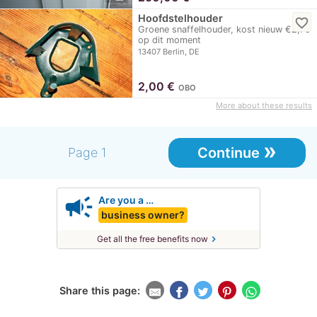
Hoofdstelhouder
favorite_border
Groene snaffelhouder, kost nieuw €2,79
op dit moment
13407 Berlin, DE
2,00
€
OBO
More about these results
»
Continue
Page 1
campaign
Are you a …
business owner?
chevron_right
Get all the free benefits now
Share this page: