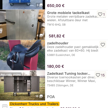
photo_library
650,00
€
3
Grote mobiele tackelkast
favorite_border
1
Grote metalen verrijdbare zadelkast met
wielen. Afsluitbare deur met
hoofdstelhaken…
TW10 6HQ, GB
photo_library
≈
581,82 €
4
zadelhouder
favorite_border
Deze zadelhouder past gemakkelijk in
elke zadelkast van 60x60. Hij biedt
ruimte voor…
53881 Euskirchen, DE
180,00
€
Zadelkast Tuning locker…
favorite_border
15
Recently online
Diverse toernooikasten per direct
beschikbaar Winner, Winner Maxi,
Winner Maxi Slim…
73485 Zöbingen, DE
photo_library
POA
16
Dickenherr Trucks und Trailers
storefront