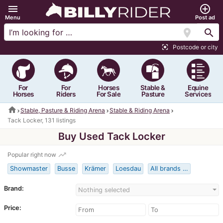
menu
add_circle_outline
Menu
Post ad
location_on
search
Postcode or city
center_focus_strong
For
For
Horses
Stable &
Equine
Horses
Riders
For Sale
Pasture
Services
home
Stable, Pasture & Riding Arena
Stable & Riding Arena
Tack Locker, 131 listings
Buy Used Tack Locker
trending_up
Popular right now
Showmaster
Busse
Krämer
Loesdau
All brands …
Brand:
Nothing selected
Price: