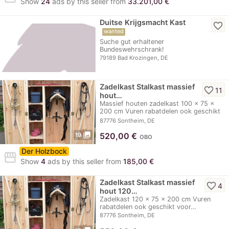
Show
24
ads by this seller from
33.201,00 €
Duitse Krijgsmacht Kast
favorite_border
wanted
Suche gut erhaltener
Bundeswehrschrank!
79189 Bad Krozingen, DE
Zadelkast Stalkast massief
favorite_border
11
hout…
Massief houten zadelkast 100 x 75 x
200 cm Vuren rabatdelen ook geschikt
voor…
87776 Sontheim, DE
photo_library
520,00
€
19
OBO
Der Holzbock
storefront
Show
4
ads by this seller from
185,00 €
Zadelkast Stalkast massief
favorite_border
4
hout 120…
Zadelkast 120 x 75 x 200 cm Vuren
rabatdelen ook geschikt voor…
87776 Sontheim, DE