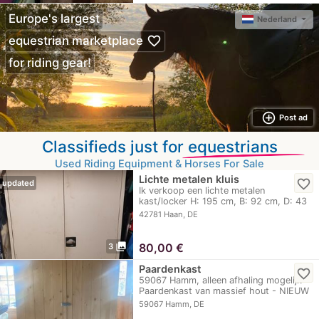
Europe's largest
Nederland
favorite_border
equestrian marketplace
for riding gear!
add_circle_outline
Post ad
Classifieds just for
equestrians
Used Riding Equipment & Horses For Sale
Lichte metalen kluis
favorite_border
updated
Ik verkoop een lichte metalen
kast/locker H: 195 cm, B: 92 cm, D: 43
cm Hij is in…
42781 Haan, DE
photo_library
80,00
€
3
Paardenkast
favorite_border
59067 Hamm, alleen afhaling mogelijk
Paardenkast van massief hout - NIEUW
& extreem…
59067 Hamm, DE