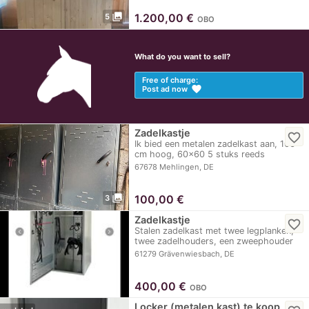
photo_library
1.200,00
€
5
OBO
What do you want to sell?
Free of charge:
favorite
Post ad now
Zadelkastje
favorite_border
Ik bied een metalen zadelkast aan, 106
cm hoog, 60x60 5 stuks reeds
gemonteerd, 2…
67678 Mehlingen, DE
photo_library
100,00
€
3
Zadelkastje
favorite_border
Stalen zadelkast met twee legplanken,
twee zadelhouders, een zweephouder
en houders…
61279 Grävenwiesbach, DE
400,00
€
OBO
Locker (metalen kast) te koop