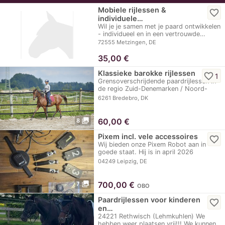
Mobiele rijlessen &
favorite_border
individuele…
Wil je je samen met je paard ontwikkelen
- individueel en in een vertrouwde…
72555 Metzingen, DE
35,00
€
Klassieke barokke rijlessen
favorite_border
1
Grensoverschrijdende paardrijlessen in
de regio Zuid-Denemarken / Noord-
Duitsland: Ik…
6261 Bredebro, DK
photo_library
60,00
€
8
Pixem incl. vele accessoires
favorite_border
Wij bieden onze Pixem Robot aan in
goede staat. Hij is in april 2026
opnieuw…
04249 Leipzig, DE
photo_library
700,00
€
7
OBO
Paardrijlessen voor kinderen
favorite_border
en…
24221 Rethwisch (Lehmkuhlen) We
hebben weer plaatsen vrij!!! We kunnen