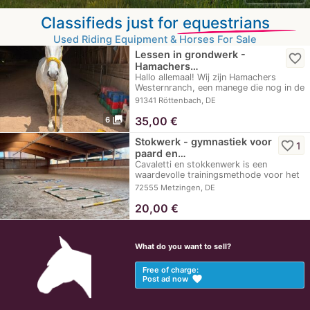
Classifieds just for
equestrians
Used Riding Equipment & Horses For Sale
Lessen in grondwerk -
favorite_border
Hamachers…
Hallo allemaal! Wij zijn Hamachers
Westernranch, een manege die nog in de
opstartfase…
91341 Röttenbach, DE
photo_library
35,00
€
6
Stokwerk - gymnastiek voor
favorite_border
1
paard en…
Cavaletti en stokkenwerk is een
waardevolle trainingsmethode voor het
verbeteren van…
72555 Metzingen, DE
20,00
€
What do you want to sell?
Free of charge:
favorite
Post ad now