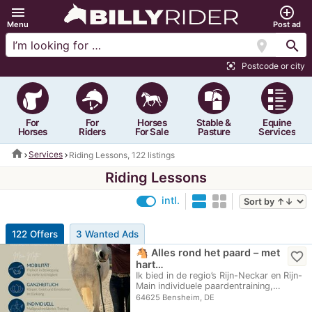
menu
add_circle_outline
Menu
Post ad
location_on
search
Postcode or city
center_focus_strong
For
For
Horses
Stable &
Equine
Horses
Riders
For Sale
Pasture
Services
home
Services
Riding Lessons, 122 listings
Riding Lessons
intl.
122 Offers
3 Wanted Ads
🐴 Alles rond het paard – met
favorite_border
hart…
Ik bied in de regio’s Rijn-Neckar en Rijn-
Main individuele paardentraining,…
64625 Bensheim, DE