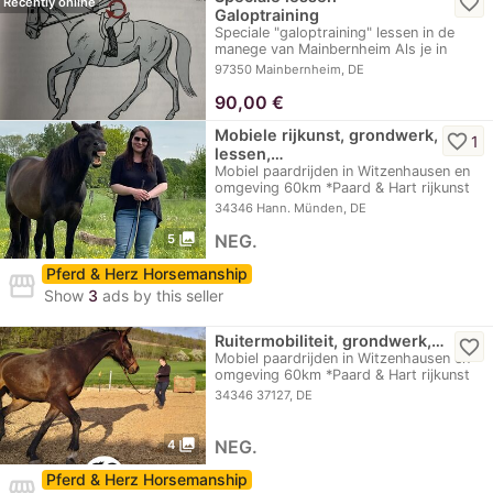
favorite_border
Recently online
Galoptraining
Speciale "galoptraining" lessen in de
manege van Mainbernheim Als je in
een…
97350 Mainbernheim, DE
90,00
€
Mobiele rijkunst, grondwerk,
favorite_border
1
lessen,…
Mobiel paardrijden in Witzenhausen en
omgeving 60km *Paard & Hart rijkunst
Ik…
34346 Hann. Münden, DE
photo_library
NEG.
5
Pferd & Herz Horsemanship
storefront
Show
3
ads by this seller
Ruitermobiliteit, grondwerk,…
favorite_border
Mobiel paardrijden in Witzenhausen en
omgeving 60km *Paard & Hart rijkunst
Ik…
34346 37127, DE
photo_library
NEG.
4
Pferd & Herz Horsemanship
storefront