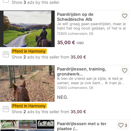
Show
3
ads by this seller
Paardrijden op de
favorite_border
Schwäbische Alb
Je wilt graag gaan paardrijden, maar je
hebt het nog nooit gedaan, of het is al
een…
72805 Lichtenstein, DE
35,00
€
OBO
Pferd in Harmony
storefront
Show
2
ads by this seller from
35,00 €
Paardrijlessen, training,
favorite_border
grondwerk…
Ik ben de vriend aan je zijde, ik leid je
samen, waar je ook bent... Ik train je…
72805 Lichtenstein, DE
NEG.
Pferd in Harmony
storefront
Show
2
ads by this seller from
35,00 €
Paardrijlessen met u ter
favorite_border
3
plaatse /…