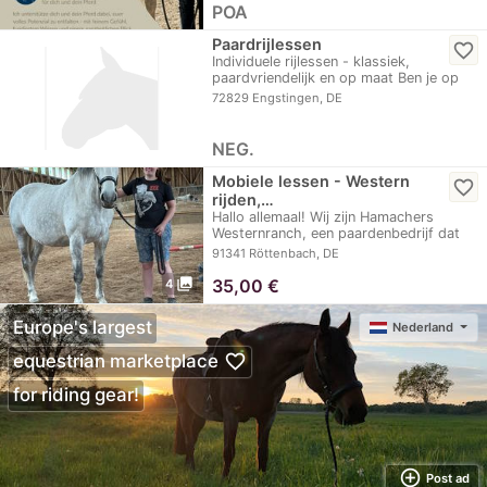
POA
Paardrijlessen
favorite_border
Individuele rijlessen - klassiek,
paardvriendelijk en op maat Ben je op
zoek naar…
72829 Engstingen, DE
NEG.
Mobiele lessen - Western
favorite_border
rijden,…
Hallo allemaal! Wij zijn Hamachers
Westernranch, een paardenbedrijf dat
nog in de…
91341 Röttenbach, DE
photo_library
35,00
€
4
Europe's largest
Nederland
favorite_border
equestrian marketplace
for riding gear!
add_circle_outline
Post ad