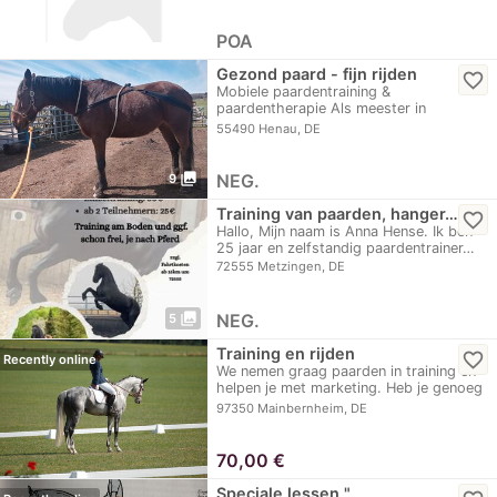
POA
Gezond paard - fijn rijden
favorite_border
Mobiele paardentraining &
paardentherapie Als meester in
paardenmanagement en…
55490 Henau, DE
photo_library
NEG.
9
Training van paarden, hanger…
favorite_border
Hallo, Mijn naam is Anna Hense. Ik ben
25 jaar en zelfstandig paardentrainer…
72555 Metzingen, DE
photo_library
NEG.
5
Training en rijden
favorite_border
Recently online
We nemen graag paarden in training en
helpen je met marketing. Heb je genoeg
van de…
97350 Mainbernheim, DE
70,00
€
Speciale lessen "