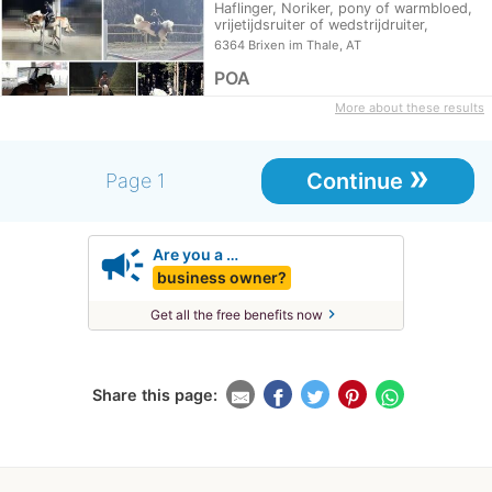
Haflinger, Noriker, pony of warmbloed,
vrijetijdsruiter of wedstrijdruiter,
beginner…
6364 Brixen im Thale, AT
POA
More about these results
»
Continue
Page 1
campaign
Are you a …
business owner?
chevron_right
Get all the free benefits now
Share this page: