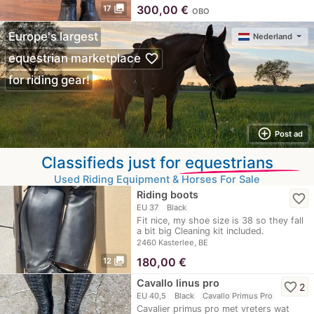
photo_library
300,00
€
17
OBO
Europe's largest
Nederland
favorite_border
equestrian marketplace
for riding gear!
add_circle_outline
Post ad
Classifieds just for
equestrians
Used Riding Equipment & Horses For Sale
Riding boots
favorite_border
EU 37
Black
Fit nice, my shoe size is 38 so they fall
a bit big Cleaning kit included.
2460 Kasterlee, BE
photo_library
180,00
€
12
Cavallo linus pro
favorite_border
2
EU 40,5
Black
Cavallo Primus Pro
Cavalier primus pro met vreters wat