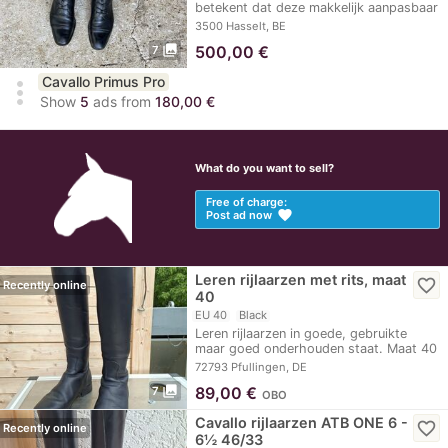
betekent dat deze makkelijk aanpasbaar
is…
3500 Hasselt, BE
photo_library
500,00
€
7
Cavallo Primus Pro
more_vert
Show
5
ads from
180,00 €
What do you want to sell?
Free of charge:
favorite
Post ad now
Leren rijlaarzen met rits, maat
favorite_border
Recently online
40
EU 40
Black
Leren rijlaarzen in goede, gebruikte
maar goed onderhouden staat. Maat 40
Hoogte…
72793 Pfullingen, DE
photo_library
89,00
€
7
OBO
Cavallo rijlaarzen ATB ONE 6 -
favorite_border
Recently online
6½ 46/33