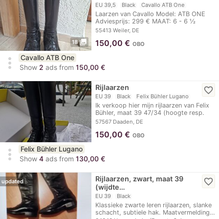
EU 39,5
Black
Cavallo ATB One
Laarzen van Cavallo Model: ATB ONE
Adviesprijs: 299 € MAAT: 6 - 6 ½
schacht 46 kuit…
55413 Weiler, DE
photo_library
150,00
€
18
OBO
Cavallo ATB One
more_vert
Show
2
ads from
150,00 €
Rijlaarzen
favorite_border
EU 39
Black
Felix Bühler Lugano
Ik verkoop hier mijn rijlaarzen van Felix
Bühler, maat 39 47/34 (hoogte resp.
wijdte…
57567 Daaden, DE
150,00
€
OBO
Felix Bühler Lugano
more_vert
Show
4
ads from
130,00 €
Rijlaarzen, zwart, maat 39
favorite_border
updated
(wijdte…
EU 39
Black
Klassieke zwarte leren rijlaarzen, slanke
schacht, subtiele hak. Maatvermelding…