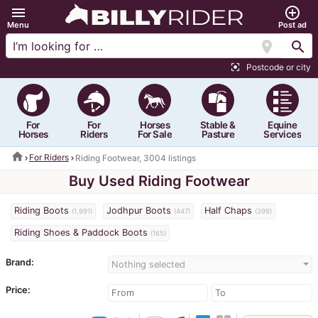
menu
add_circle_outline
Menu
Post ad
location_on
search
Postcode or city
center_focus_strong
For
For
Horses
Stable &
Equine
Horses
Riders
For Sale
Pasture
Services
home
For Riders
Riding Footwear, 3004 listings
Buy Used Riding Footwear
Riding Boots
Jodhpur Boots
Half Chaps
(1,991)
(447)
(399)
Riding Shoes & Paddock Boots
(165)
Brand:
Nothing selected
Price: