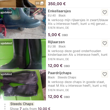
photo_library
350,00
€
20
Enkellaarsjes
favorite_border
updated
EU 40
Black
Ik verkoop mijn rijlaarsjes in zwart/blauw
Als u interesse heeft, kunt u mij gerust…
51674 Wiehl, DE
5,00
€
OBO
Rijlaarzen
favorite_border
updated
EU 38
Black
Ik verkoop deze goed onderhouden
kinderlaarzen Als u interesse heeft, kunt
u mij…
51674 Wiehl, DE
12,00
€
OBO
Paardrijchaps
favorite_border
updated
Black
Steeds Chaps
Ik verkoop deze chaps in goede staat,
maat M Als u interesse heeft, kunt u mij
gerust…
51674 Wiehl, DE
12,00
€
OBO
Steeds Chaps
more_vert
Show
7
ads from
10,00 €