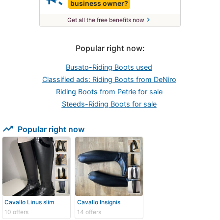
business owner?
chevron_right
Get all the free benefits now
Popular right now:
Busato-Riding Boots used
Classified ads: Riding Boots from DeNiro
Riding Boots from Petrie for sale
Steeds-Riding Boots for sale
trending_up
Popular right now
Cavallo Linus slim
Cavallo Insignis
10 offers
14 offers