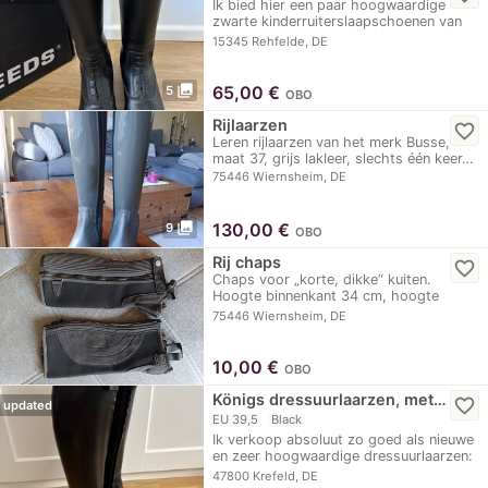
Ik bied hier een paar hoogwaardige
zwarte kinderruiterslaapschoenen van
het merk…
15345 Rehfelde, DE
photo_library
65,00
€
5
OBO
Rijlaarzen
favorite_border
Leren rijlaarzen van het merk Busse,
maat 37, grijs lakleer, slechts één keer…
75446 Wiernsheim, DE
photo_library
130,00
€
9
OBO
Rij chaps
favorite_border
Chaps voor „korte, dikke“ kuiten.
Hoogte binnenkant 34 cm, hoogte
buitenkant 36 cm,…
75446 Wiernsheim, DE
10,00
€
OBO
Königs dressuurlaarzen, met…
favorite_border
updated
EU 39,5
Black
Ik verkoop absoluut zo goed als nieuwe
en zeer hoogwaardige dressuurlaarzen:
Merk:…
47800 Krefeld, DE