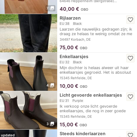
64646 Heppenheim (Bergstraße)…
photo_library
40,00
€
7
OBO
Rijlaarzen
favorite_border
EU 38
Black
Laarzen die nauwelijks gedragen zijn; ik
draag ze helaas te weinig omdat ze me
toch…
34497 Korbach, DE
75,00
€
OBO
Enkellaarsjes
favorite_border
EU 32
Black
Mijn dochter is helaas alweer uit haar
enkellaarsjes gegroeid. Het is absoluut
zonde…
15345 Rehfelde, DE
photo_library
10,00
€
4
OBO
Licht gevoerde enkellaarsjes
favorite_border
EU 31
Purple
Ik verkoop onze licht gevoerde
enkellaarsjes, die nog in zeer goede
staat zijn. Ze…
15345 Rehfelde, DE
photo_library
15,00
€
3
OBO
Steeds kinderlaarzen
favorite_border
updated