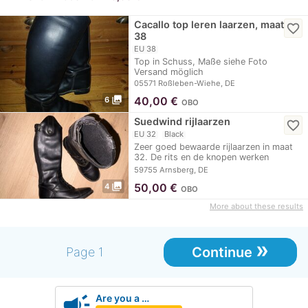
Cacallo top leren laarzen, maat
favorite_border
38
EU 38
Top in Schuss, Maße siehe Foto
Versand möglich
05571 Roßleben-Wiehe, DE
photo_library
40,00
€
6
OBO
Suedwind rijlaarzen
favorite_border
EU 32
Black
Zeer goed bewaarde rijlaarzen in maat
32. De rits en de knopen werken
perfect.
59755 Arnsberg, DE
photo_library
50,00
€
4
OBO
More about these results
»
Continue
Page 1
campaign
Are you a …