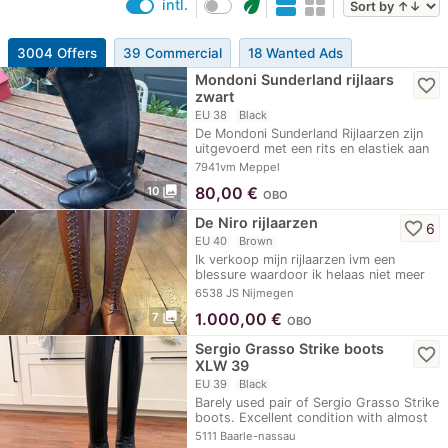
eco
intl.
3004 Offers
39 Commercial
18 Wanted Ads
Mondoni Sunderland rijlaars
favorite_border
zwart
EU 38
Black
De Mondoni Sunderland Rijlaarzen zijn
uitgevoerd met een rits en elastiek aan
de…
7941vm Meppel
photo_library
80,00
€
10
OBO
De Niro rijlaarzen
favorite_border
6
EU 40
Brown
Ik verkoop mijn rijlaarzen ivm een
blessure waardoor ik helaas niet meer
kan…
6538 JS Nijmegen
photo_library
1.000,00
€
7
OBO
Sergio Grasso Strike boots
favorite_border
XLW 39
EU 39
Black
Barely used pair of Sergio Grasso Strike
boots. Excellent condition with almost
no…
5111 Baarle-nassau