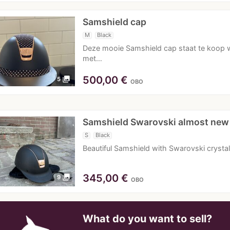
Samshield cap
M
Black
Deze mooie Samshield cap staat te koop 
met…
500,00
€
photo_library
5
OBO
Samshield Swarovski almost new
S
Black
Beautiful Samshield with Swarovski crystal
345,00
€
photo_library
9
OBO
What do you want to sell?