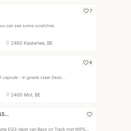
favorite_border
7
 you can see some scratches.
location_on
2460 Kasterlee, BE
favorite_border
6
 1 capsule - in goede staat Deze…
location_on
2400 Mol, BE
 55…
favorite_border
ruine EQ3-rijpet van Back on Track met MIPS…