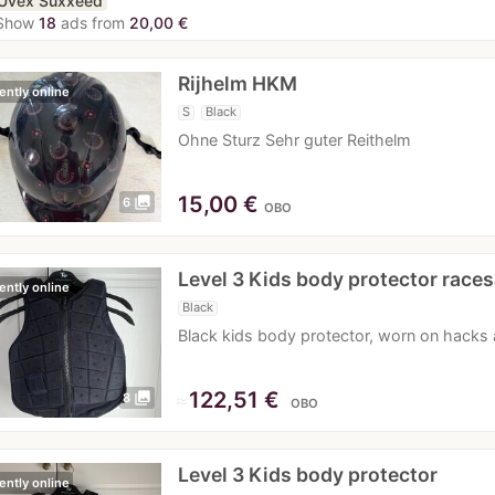
Uvex Suxxeed
Show
18
ads from
20,00 €
Rijhelm HKM
ently online
S
Black
Ohne Sturz Sehr guter Reithelm
15,00
€
photo_library
6
OBO
Level 3 Kids body protector races
ently online
Black
Black kids body protector, worn on hacks 
≈
122,51 €
photo_library
8
OBO
Level 3 Kids body protector
ently online