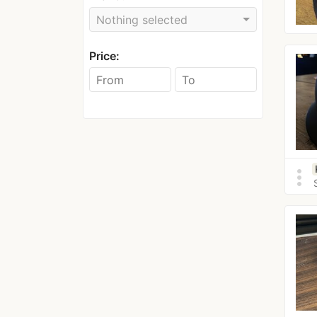
Nothing selected
Price:
more_vert