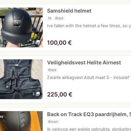
Samshield helmet
M
Black
Ive fallen with the helmet a few times, so
100,00
€
photo_library
8
Veiligheidsvest Helite Airnest
Black
Zwarte airbagvest Adult maat S - inclusief
225,00
€
photo_library
3
Back on Track EQ3 paardrijhelm,
ay
Brown
Ik verkoop een weinig gebruikte, donkerb