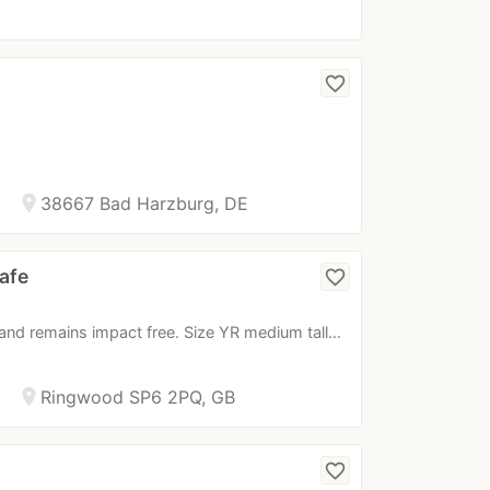
favorite_border
location_on
38667 Bad Harzburg, DE
afe
favorite_border
and remains impact free. Size YR medium tall…
location_on
Ringwood SP6 2PQ, GB
favorite_border