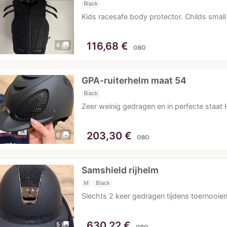
Black
Kids racesafe body protector. Childs small
≈
116,68 €
photo_library
8
OBO
GPA-ruiterhelm maat 54
Black
Zeer weinig gedragen en in perfecte staat H
≈
203,30 €
photo_library
6
OBO
Samshield rijhelm
M
Black
Slechts 2 keer gedragen tijdens toernooi
≈
630,22 €
photo_library
5