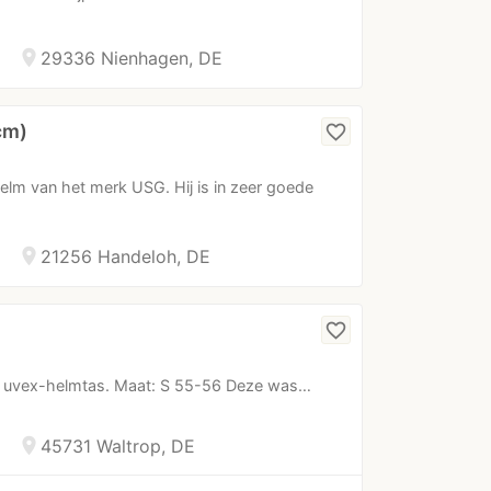
location_on
29336 Nienhagen, DE
cm)
favorite_border
lm van het merk USG. Hij is in zeer goede
location_on
21256 Handeloh, DE
favorite_border
en uvex-helmtas. Maat: S 55-56 Deze was…
location_on
45731 Waltrop, DE