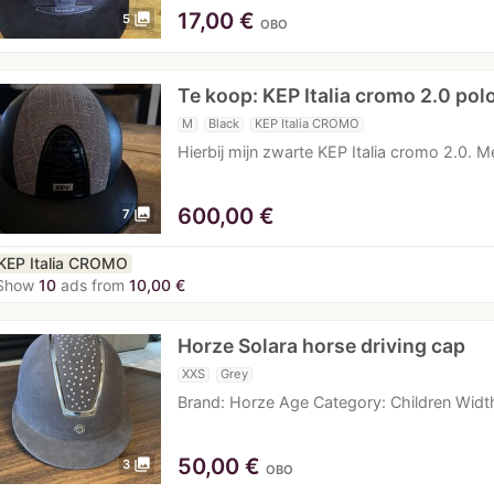
17,00
€
photo_library
5
OBO
Te koop: KEP Italia cromo 2.0 pol
M
Black
KEP Italia CROMO
Hierbij mijn zwarte KEP Italia cromo 2.0. M
600,00
€
photo_library
7
KEP Italia CROMO
Show
10
ads from
10,00 €
Horze Solara horse driving cap
XXS
Grey
Brand: Horze Age Category: Children Width
50,00
€
photo_library
3
OBO