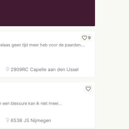
favorite_border
9
k helaas geen tijd meer heb voor de paarden.…
location_on
2909RC Capelle aan den IJssel
favorite_border
m een blessure kan ik niet meer…
location_on
6538 JS Nijmegen