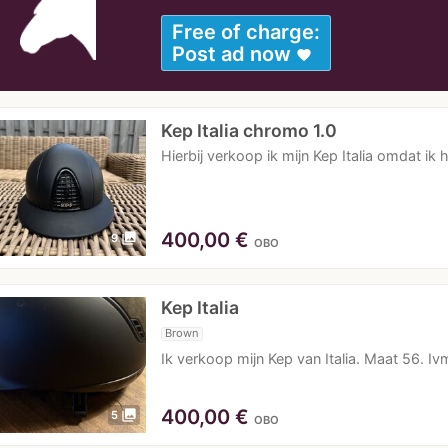
Free of charge:
Post ad now
favorite
Kep Italia chromo 1.0
Hierbij verkoop ik mijn Kep Italia omdat i
400,00
€
photo_library
9
OBO
Kep Italia
Brown
Ik verkoop mijn Kep van Italia. Maat 56. Iv
400,00
€
photo_library
5
OBO