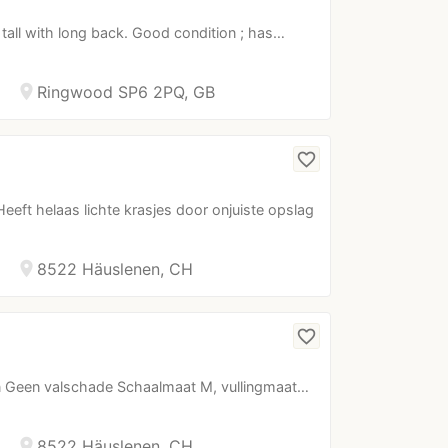
 tall with long back. Good condition ; has…
location_on
Ringwood SP6 2PQ, GB
favorite_border
eeft helaas lichte krasjes door onjuiste opslag
location_on
8522 Häuslenen, CH
favorite_border
en Geen valschade Schaalmaat M, vullingmaat…
location_on
8522 Häuslenen, CH