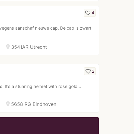
favorite_border
4
wegens aanschaf nieuwe cap. De cap is zwart
location_on
3541AR Utrecht
favorite_border
2
s. It’s a stunning helmet with rose gold…
location_on
5658 RG Eindhoven