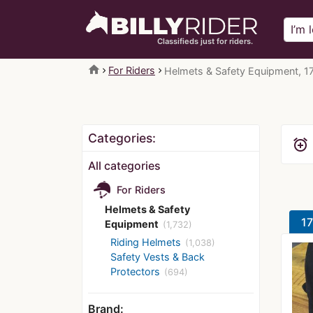
Classifieds just for riders.
home
For Riders
Helmets & Safety Equipment, 17
Categories:
alarm_add
All categories
For Riders
Helmets & Safety
17
Equipment
(1,732)
Riding Helmets
(1,038)
Safety Vests & Back
Protectors
(694)
Brand: