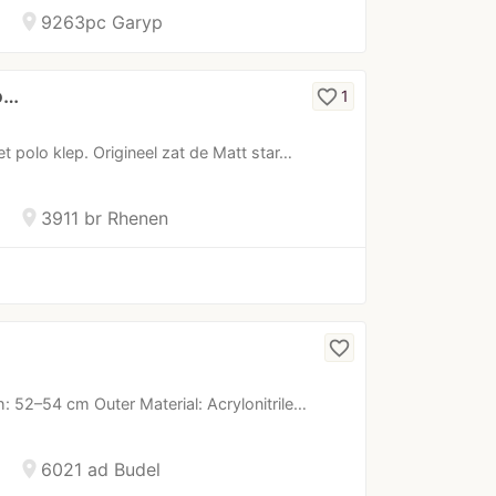
location_on
9263pc Garyp
o…
favorite_border
1
et polo klep. Origineel zat de Matt star…
location_on
3911 br Rhenen
favorite_border
: 52–54 cm Outer Material: Acrylonitrile…
location_on
6021 ad Budel