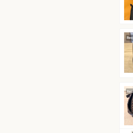
Rec
Rec