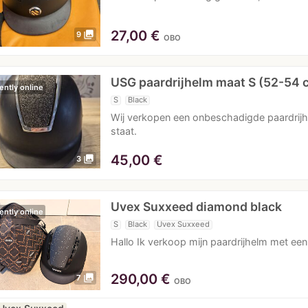
27,00
€
photo_library
9
OBO
USG paardrijhelm maat S (52-54 
ently online
S
Black
Wij verkopen een onbeschadigde paardrijhe
staat.
45,00
€
photo_library
3
Uvex Suxxeed diamond black
ently online
S
Black
Uvex Suxxeed
Hallo Ik verkoop mijn paardrijhelm met e
290,00
€
photo_library
7
OBO