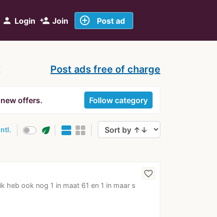
add_circle_outline
person
person_add
Login
Join
Post ad
t
Post ads free of charge
 new offers.
Follow category
eco
intl.
favorite_border
k heb ook nog 1 in maat 61 en 1 in maar s