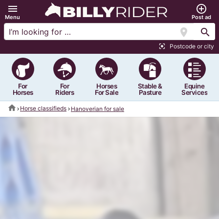
menu
add_circle_outline
Menu
Post ad
location_on
search
Postcode or city
center_focus_strong
For
For
Horses
Stable &
Equine
Horses
Riders
For Sale
Pasture
Services
home
Horse classifieds
Hanoverian for sale