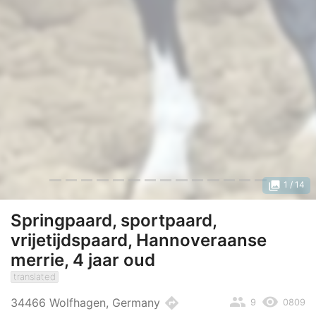
photo_library
1
/ 14
Springpaard, sportpaard,
vrijetijdspaard, Hannoveraanse
merrie, 4 jaar oud
translated
people
remove_red_eye
directions
34466 Wolfhagen, Germany
9
0809