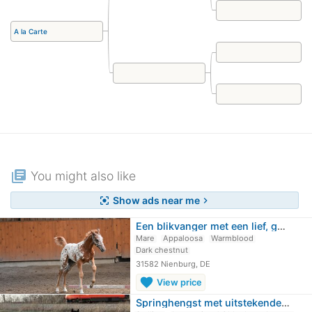
A la Carte
library_books
You might also like
Show ads near me
center_focus_strong
chevron_right
Een blikvanger met een lief, gedurfd…
Mare
Appaloosa
Warmblood
Dark chestnut
31582 Nienburg, DE
favorite
View price
Springhengst met uitstekende galop…