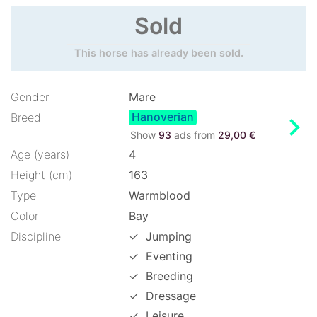
Sold
This horse has already been sold.
Gender
Mare
Hanoverian
chevron_right
Breed
Show
93
ads from
29,00 €
Age (years)
4
Height (cm)
163
Type
Warmblood
Color
Bay
Discipline
✓
Jumping
✓
Eventing
✓
Breeding
✓
Dressage
✓
Leisure