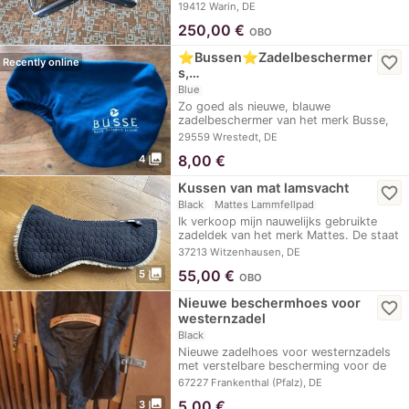
valt niet op.…
19412 Warin, DE
250,00
€
OBO
⭐️Bussen⭐️Zadelbeschermer
favorite_border
Recently online
s,…
Blue
Zo goed als nieuwe, blauwe
zadelbeschermer van het merk Busse,
gemaakt van fleece en…
29559 Wrestedt, DE
photo_library
8,00
€
4
Kussen van mat lamsvacht
favorite_border
Black
Mattes Lammfellpad
Ik verkoop mijn nauwelijks gebruikte
zadeldek van het merk Mattes. De staat
is erg…
37213 Witzenhausen, DE
photo_library
55,00
€
5
OBO
Nieuwe beschermhoes voor
favorite_border
westernzadel
Black
Nieuwe zadelhoes voor westernzadels
met verstelbare bescherming voor de
zadelknop.
67227 Frankenthal (Pfalz), DE
photo_library
5,00
€
3