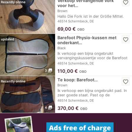
Verkoop vervangende vork
favorite_border
Recently online
voor het…
Brown
Hallo Die Fork ist in der Größe Mittel.
46514 Schermbeck, DE
69,00
€
OBO
Barefoot Physio-kussen met
favorite_border
updated
onderkant…
Black
Ik verkoop een bijna ongebruikt
vervangingskussentje voor de Barefoot
Physio Pad
46514 Schermbeck, DE
photo_library
110,00
€
3
OBO
Te koop: Barefoot…
favorite_border
Recently online
Brown
Ik verkoop een bijna ongebruikt pad. In
zeer goede staat. Past op de
modellen…
46514 Schermbeck, DE
photo_library
370,00
€
4
OBO