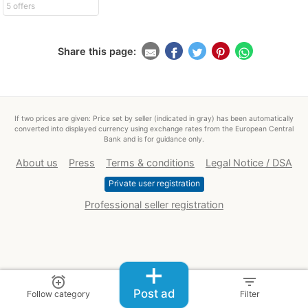
5 offers
Share this page:
If two prices are given: Price set by seller (indicated in gray) has been automatically
converted into displayed currency using exchange rates from the European Central
Bank and is for guidance only.
About us
Press
Terms & conditions
Legal Notice / DSA
Private user registration
Professional seller registration
+
alarm_add
filter_list
Post ad
Follow category
Filter