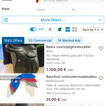
Nothing selected
Price:
tune
expand_more
More filters …
eco
intl.
1643 Offers
35 Commercial
14 Wanted Ads
Bates veelzijdigheidszadel
favorite_border
Black
Als nieuw weinig gebruikt Factuur
aanwezig
3350 Linter, BE
1.700,00
€
OBO
Barefoot-schoudermaatmallen
favorite_border
Recently online
Multicoloured
Hallo Ik verkoop Barefoot-maatmallen
voor het aanpassen van de
schouderbreedte.
46514 Schermbeck, DE
31,00
€
OBO