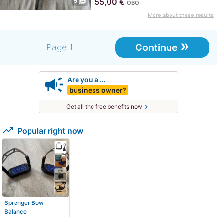
photo_library
55,00
€
5
OBO
More about these results
»
Continue
Page 1
campaign
Are you a …
business owner?
chevron_right
Get all the free benefits now
trending_up
Popular right now
Sprenger Bow
Balance