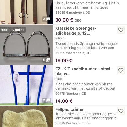
Hallo, ik verkoop dit borsttuig. Het is
vaak gebruikt, maar altijd goed
onderhouden en…
39638 Gardelegen, DE
photo_library
30,00
€
4
OBO
Klassieke Sprenger-
favorite_border
Recently online
stijgbeugels, 12…
Silver
Tweedehands Sprenger-stijgbeugels
zonder inlegzolen te koop van een
vriendin. 12 cm…
29399 Wahrenholz, DE
photo_library
19,00
€
5
EZI-KIT zadelhouder - staal -
favorite_border
blauw…
Blue
Klassieke zadelhouder van Shires,
gemaakt van met kunststof gecoat
staal. In…
90475 Nürnberg, DE
photo_library
14,00
€
5
Fellpad crème
favorite_border
Ik bied hier een zadelonderlegger van
lamsvacht aan. Deze onderlegger is
ideaal om het…
55629 Weitersborn, DE