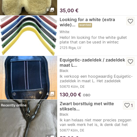
photo_library
35,00
€
4
Looking for a white (extra
favorite_border
wide)…
wanted
White
Hello! Im looking for the white gullet
plate that can be used in wintec
saddles. Not…
2125 Riga, LV
Equigetic-zadeldek / zadeldek
favorite_border
maat L…
Black
Ik verkoop een hoogwaardig Equigetic-
zadeldek in maat L. Het zadeldek
verkeert in…
50670 Köln, DE
photo_library
130,00
€
4
OBO
Zwart borsttuig met witte
favorite_border
1
Recently online
stiksels…
Black
Ik kan helaas niet meer precies zeggen
van welk merk het is, ik denk dat het
van…
50677 Köln, DE