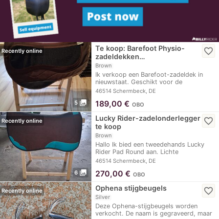
Te koop: Barefoot Physio-
favorite_border
Recently online
zadeldekken…
Brown
Ik verkoop een Barefoot-zadeldek in
nieuwstaat. Geschikt voor de
modellen…
46514 Schermbeck, DE
photo_library
189,00
€
5
OBO
Lucky Rider-zadelonderlegger
favorite_border
Recently online
te koop
Brown
Hallo Ik bied een tweedehands Lucky
Rider Pad Round aan. Lichte
gebruikssporen, maar…
46514 Schermbeck, DE
photo_library
270,00
€
6
OBO
Ophena stijgbeugels
favorite_border
Recently online
Silver
Deze Ophena-stijgbeugels worden
verkocht. De naam is gegraveerd, maar