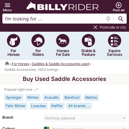
menu
add_circle_outline
Menu
Post ad
location_on
search
Postcode or city
center_focus_strong
For
For
Horses
Stable &
Equine
Horses
Riders
For Sale
Pasture
Services
home
For Horses
Saddles & Saddle Accessories used
Saddle Accessories, 1643 listings
Buy Used Saddle Accessories
trending_up
Popular right now
Sprenger
Wintec
Acavallo
Barefoot
Mattes
Felix Bühler
Loesdau
Kieffer
All brands …
Brand:
Nothing selected
Colour: