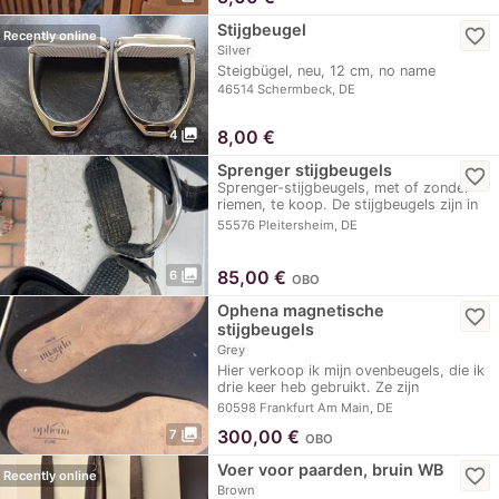
Stijgbeugel
favorite_border
Recently online
Silver
Steigbügel, neu, 12 cm, no name
46514 Schermbeck, DE
photo_library
8,00
€
4
Sprenger stijgbeugels
favorite_border
Sprenger-stijgbeugels, met of zonder
riemen, te koop. De stijgbeugels zijn in
goede…
55576 Pleitersheim, DE
photo_library
85,00
€
6
OBO
Ophena magnetische
favorite_border
stijgbeugels
Grey
Hier verkoop ik mijn ovenbeugels, die ik
drie keer heb gebruikt. Ze zijn
magnetisch en…
60598 Frankfurt Am Main, DE
photo_library
300,00
€
7
OBO
Voer voor paarden, bruin WB
favorite_border
Recently online
Brown