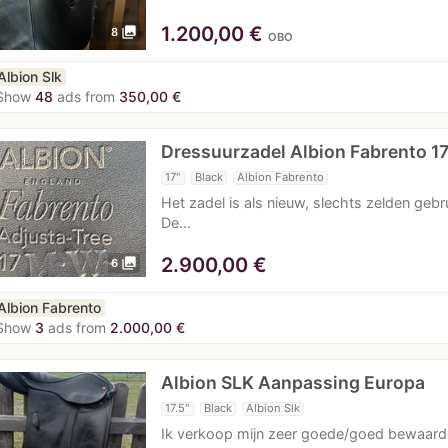
1.200,00
€
photo_library
8
OBO
Albion Slk
Show
48
ads from
350,00 €
Dressuurzadel Albion Fabrento 
17"
Black
Albion Fabrento
Het zadel is als nieuw, slechts zelden ge
De…
2.900,00
€
photo_library
6
Albion Fabrento
Show
3
ads from
2.000,00 €
Albion SLK Aanpassing Europa
17.5"
Black
Albion Slk
Ik verkoop mijn zeer goede/goed bewaarde