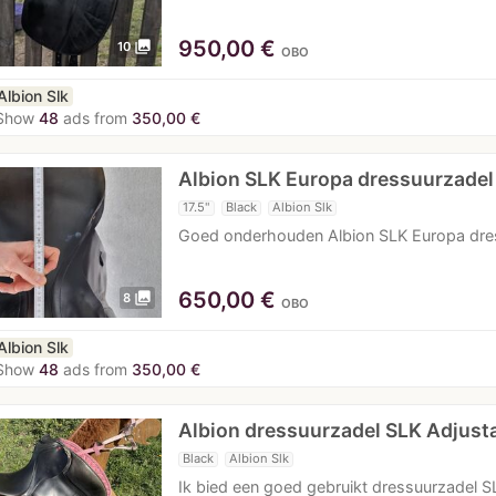
950,00
€
photo_library
10
OBO
Albion Slk
Show
48
ads from
350,00 €
Albion SLK Europa dressuurzadel
17.5"
Black
Albion Slk
Goed onderhouden Albion SLK Europa dres
650,00
€
photo_library
8
OBO
Albion Slk
Show
48
ads from
350,00 €
Albion dressuurzadel SLK Adjust
Black
Albion Slk
Ik bied een goed gebruikt dressuurzadel SL