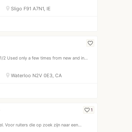
location_on
Sligo F91 A7N1, IE
favorite_border
/2 Used only a few times from new and in…
location_on
Waterloo N2V 0E3, CA
p
favorite_border
1
l. Voor ruiters die op zoek zijn naar een…