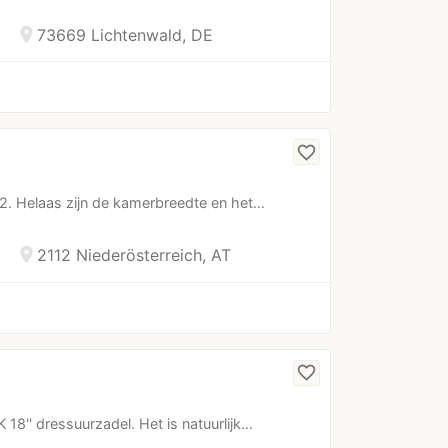
location_on
73669 Lichtenwald, DE
favorite_border
2. Helaas zijn de kamerbreedte en het…
location_on
2112 Niederösterreich, AT
favorite_border
 18'' dressuurzadel. Het is natuurlijk…