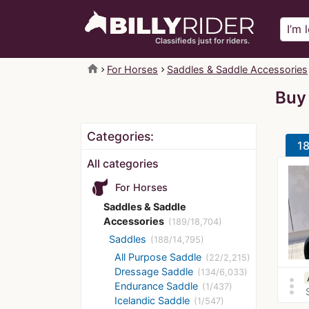
Classifieds just for riders.
home
For Horses
Saddles & Saddle Accessories
Buy
Categories:
18
All categories
For Horses
Saddles & Saddle
Accessories
(189/18,704)
Saddles
(188/14,795)
All Purpose Saddle
(22/2,215)
Dressage Saddle
(134/6,033)
more_vert
Endurance Saddle
(1/437)
Icelandic Saddle
(1/547)