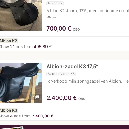
Albion K2
Albion K2 Jump, 17.5, medium (come up b
but…
700,00
€
OBO
Albion K2
Show
21
ads from
495,89 €
Albion-zadel K3 17,5“
Black
Albion K3
Ik verkoop mijn springzadel van Albion. He
2.400,00
€
photo_library
7
OBO
Albion K3
Show
4
ads from
2.400,00 €