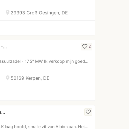
location_on
29393 Groß Oesingen, DE
 -…
favorite_border
2
suurzadel - 17,5" MW Ik verkoop mijn goed…
location_on
50169 Kerpen, DE
a…
favorite_border
K laag hoofd, smalle zit van Albion aan. Het…