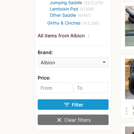
Jumping Saddle
(22/2,070)
Lambskin Pad
(2/308)
Other Saddle
(6/451)
Girths & Cinches
(1/2,260)
chevron_right
All items from Albion
Brand:
Albion
Price:
filter_list
Filter
more_vert
clear
Clear filters