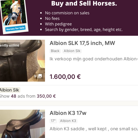
Albion SLK 17,5 inch, MW
ently online
Black
Albion Slk
Ik verkoop mijn goed onderhouden Albion-
1.600,00
€
photo_library
9
Albion Slk
Show
48
ads from
350,00 €
Albion K3 17w
17"
Albion K3
Albion K3 saddle , well kept , one small scu