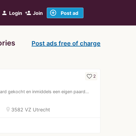
add_circle_outline
person
person_add
Login
Join
Post ad
ries
Post ads free of charge
favorite_border
2
jpaard gekocht en inmiddels een eigen paard…
location_on
3582 VZ Utrecht