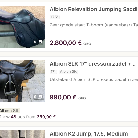
Albion Relevaltion Jumping Saddl
17.5"
Zeer goede staat T-boom (aanpasbaar) Tak
2.800,00
€
photo_library
8
OBO
Albion SLK 17" dressuurzadel +…
17"
Albion Slk
Uitstekend Albion SLK dressuurzadel in zee
990,00
€
photo_library
9
OBO
Albion Slk
Show
48
ads from
350,00 €
Albion K2 Jump, 17.5, Medium