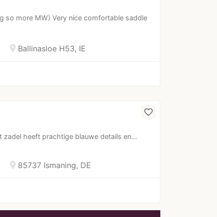
ig so more MW) Very nice comfortable saddle
location_on
Ballinasloe H53, IE
favorite_border
t zadel heeft prachtige blauwe details en…
location_on
85737 Ismaning, DE