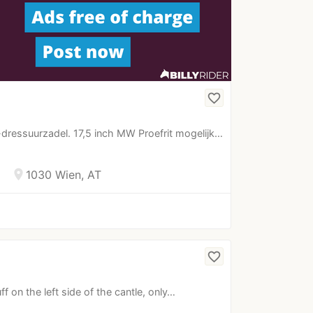
favorite_border
dressuurzadel. 17,5 inch MW Proefrit mogelijk…
location_on
1030 Wien, AT
favorite_border
ff on the left side of the cantle, only…