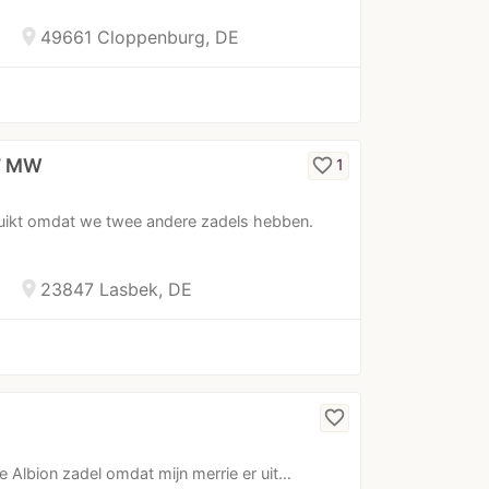
location_on
49661 Cloppenburg, DE
17 MW
favorite_border
1
bruikt omdat we twee andere zadels hebben.
location_on
23847 Lasbek, DE
favorite_border
 Albion zadel omdat mijn merrie er uit…