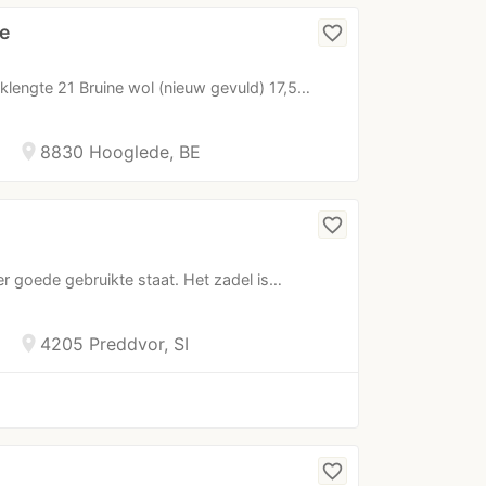
e
favorite_border
lengte 21 Bruine wol (nieuw gevuld) 17,5…
location_on
8830 Hooglede, BE
favorite_border
r goede gebruikte staat. Het zadel is…
location_on
4205 Preddvor, SI
favorite_border