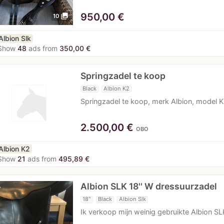
950,00
€
photo_library
10
Albion Slk
Show
48
ads from
350,00 €
Springzadel te koop
Black
Albion K2
Springzadel te koop, merk Albion, model K
2.500,00
€
OBO
Albion K2
Show
21
ads from
495,89 €
Albion SLK 18'' W dressuurzadel
18"
Black
Albion Slk
Ik verkoop mijn weinig gebruikte Albion SLK