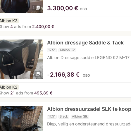
3.300,00
€
photo_library
4
OBO
Albion K3
Show
4
ads from
2.400,00 €
Albion dressage Saddle & Tack
17.5"
Albion K2
Albion Dressage saddle LEGEND K2 M-17 1
≈
2.166,38 €
photo_library
12
OBO
Albion K2
Show
21
ads from
495,89 €
Albion dressuurzadel SLK te koo
17.5"
Black
Albion Slk
Diep, veilig en ondersteunend dressuurzade