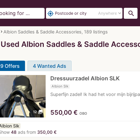
search
my_location
Albion Saddles & Saddle Accessories, 189 listings
 Used Albion Saddles & Saddle Accesso
9 Offers
4 Wanted Ads
Dressuurzadel Albion SLK
Albion Slk
Superfijn zadel! Ik had het voor mijn bijri
550,00
€
photo_library
12
OBO
Albion Slk
Show
48
ads from
350,00 €